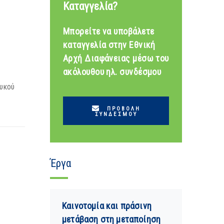
Καταγγελία?
Μπορείτε να υποβάλετε
καταγγελία στην Εθνική
Αρχή Διαφάνειας μέσω του
ακόλουθου ηλ. συνδέσμου
λυκού
ΠΡΟΒΟΛΉ
ΣΥΝΔΈΣΜΟΥ
Έργα
Καινοτομία και πράσινη
μετάβαση στη μεταποίηση