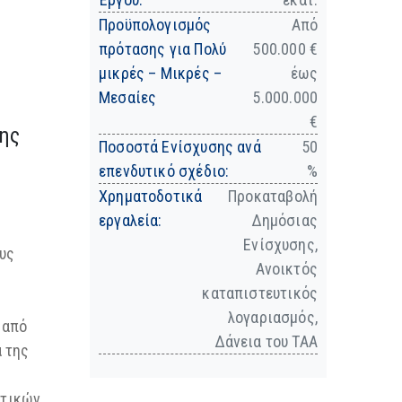
Προϋπολογισμός
Από
πρότασης για Πολύ
500.000 €
μικρές – Μικρές –
έως
Μεσαίες
5.000.000
€
ης
Ποσοστά Ενίσχυσης ανά
50
επενδυτικό σχέδιο:
%
Χρηματοδοτικά
Προκαταβολή
εργαλεία:
Δημόσιας
Ενίσχυσης,
υς
Ανοικτός
καταπιστευτικός
λογαριασμός,
από
Δάνεια του ΤΑΑ
α της
υτικών