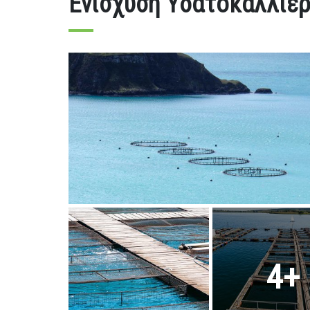
Ενίσχυση Υδατοκαλλιερ
4+