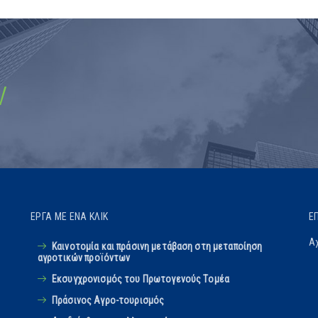
ν
ΈΡΓΑ ΜΕ ΈΝΑ ΚΛΙΚ
Ε
Αχ
Καινοτομία και πράσινη μετάβαση στη μεταποίηση
αγροτικών προϊόντων
Εκσυγχρονισμός του Πρωτογενούς Tομέα
Πράσινος Αγρο-τουρισμός