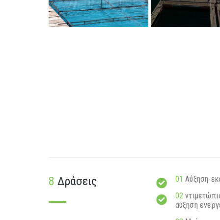
8
Δράσεις
01
Αύξηση-εκ
02
ντιμετώπισ
αύξηση ενεργ