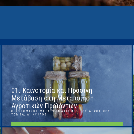
01. Καινοτομία και Πράσινη
Μετάβαση στη Μεταποίηση
Αγροτικών Προϊόντων
ΟΙΚΟΝΟΜΙΚΌΣ ΜΕΤΑΣΧΗΜΑΤΙΣΜΌΣ ΤΟΥ ΑΓΡΟΤΙΚΟΎ
ΤΟΜΈΑ, Α' ΚΎΚΛΟΣ
ΠΕΡΙΣΣΌΤΕΡΑ