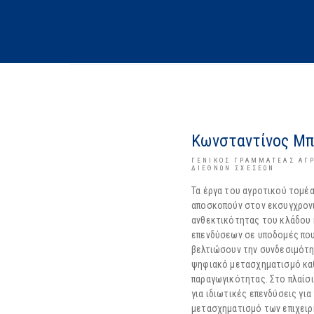
Κωνσταντίνος Μπ
ΓΕΝΙΚΌΣ ΓΡΑΜΜΑΤΈΑΣ ΑΓΡ
ΔΙΕΘΝΏΝ ΣΧΈΣΕΩΝ
Τα έργα του αγροτικού τομέ
αποσκοπούν στον εκσυγχρονι
ανθεκτικότητας του κλάδου κ
επενδύσεων σε υποδομές που
βελτιώσουν την συνδεσιμότητ
ψηφιακό μετασχηματισμό κα
παραγωγικότητας. Στο πλαίσι
για ιδιωτικές επενδύσεις για
μετασχηματισμό των επιχειρ