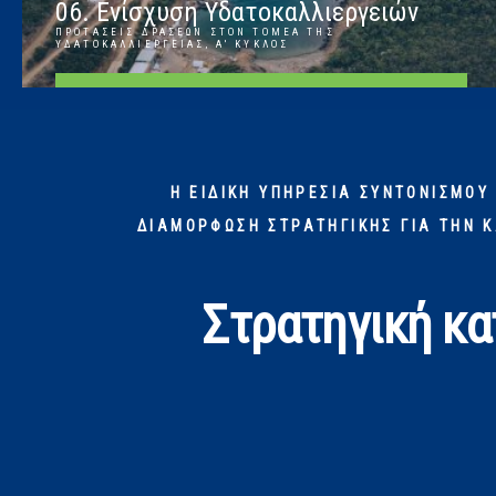
06. Ενίσχυση Υδατοκαλλιεργειών
ΠΡΟΤΆΣΕΙΣ ΔΡΆΣΕΩΝ ΣΤΟΝ ΤΟΜΈΑ ΤΗΣ
ΥΔΑΤΟΚΑΛΛΙΈΡΓΕΙΑΣ, Α' ΚΎΚΛΟΣ
ΠΕΡΙΣΣΌΤΕΡΑ
Η ΕΙΔΙΚΉ ΥΠΗΡΕΣΊΑ ΣΥΝΤΟΝΙΣΜΟΎ
ΔΙΑΜΌΡΦΩΣΗ ΣΤΡΑΤΗΓΙΚΉΣ ΓΙΑ ΤΗΝ 
Στρατηγική κα