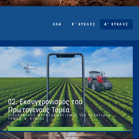
ΌΛΑ
Β' ΚΎΚΛΟΣ
Α' ΚΎΚΛΟΣ
02. Εκσυγχρονισμός του
Πρωτογενούς Τομέα
ΟΙΚΟΝΟΜΙΚΌΣ ΜΕΤΑΣΧΗΜΑΤΙΣΜΌΣ ΤΟΥ ΑΓΡΟΤΙΚΟΎ
ΤΟΜΈΑ, Α' ΚΎΚΛΟΣ
ΠΕΡΙΣΣΌΤΕΡΑ