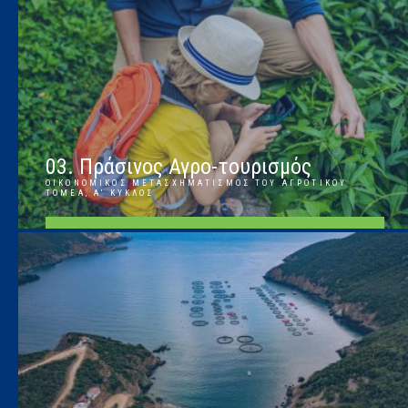
03. Πράσινος Αγρο-τουρισμός
ΟΙΚΟΝΟΜΙΚΌΣ ΜΕΤΑΣΧΗΜΑΤΙΣΜΌΣ ΤΟΥ ΑΓΡΟΤΙΚΟΎ
ΤΟΜΈΑ, Α' ΚΎΚΛΟΣ
ΠΕΡΙΣΣΌΤΕΡΑ