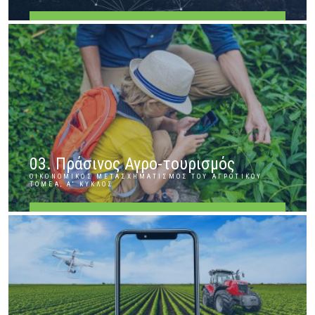
ΠΕΡΙΣΣΌΤΕΡΑ
03. Πράσινος Αγρο-τουρισμός
ΟΙΚΟΝΟΜΙΚΌΣ ΜΕΤΑΣΧΗΜΑΤΙΣΜΌΣ ΤΟΥ ΑΓΡΟΤΙΚΟΎ
ΤΟΜΈΑ, Α' ΚΎΚΛΟΣ
ΠΕΡΙΣΣΌΤΕΡΑ