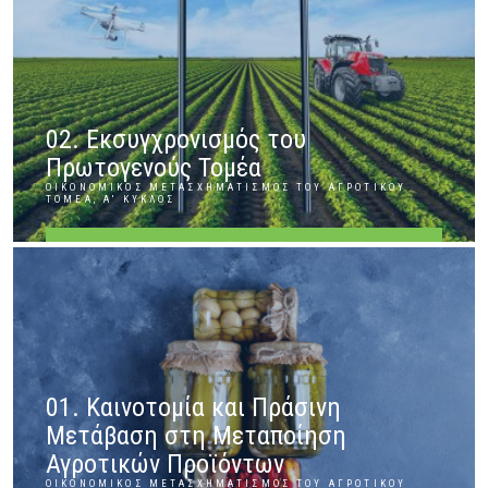
02. Εκσυγχρονισμός του
Πρωτογενούς Τομέα
ΟΙΚΟΝΟΜΙΚΌΣ ΜΕΤΑΣΧΗΜΑΤΙΣΜΌΣ ΤΟΥ ΑΓΡΟΤΙΚΟΎ
ΤΟΜΈΑ, Α' ΚΎΚΛΟΣ
ΠΕΡΙΣΣΌΤΕΡΑ
01. Καινοτομία και Πράσινη
Μετάβαση στη Μεταποίηση
Αγροτικών Προϊόντων
ΟΙΚΟΝΟΜΙΚΌΣ ΜΕΤΑΣΧΗΜΑΤΙΣΜΌΣ ΤΟΥ ΑΓΡΟΤΙΚΟΎ