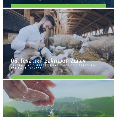
ΠΕΡΙΣΣΌΤΕΡΑ
05. Γενετική βελτίωση Ζώων
ΟΙΚΟΝΟΜΙΚΌΣ ΜΕΤΑΣΧΗΜΑΤΙΣΜΌΣ ΤΟΥ ΑΓΡΟΤΙΚΟΎ
ΤΟΜΈΑ, Α' ΚΎΚΛΟΣ
ΠΕΡΙΣΣΌΤΕΡΑ