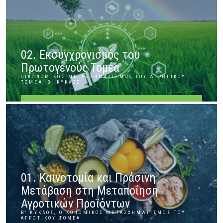
02. Εκσυγχρονισμός του
Πρωτογενούς Τομέα
ΟΙΚΟΝΟΜΙΚΌΣ ΜΕΤΑΣΧΗΜΑΤΙΣΜΌΣ ΤΟΥ ΑΓΡΟΤΙΚΟΎ
ΤΟΜΈΑ, Β' ΚΎΚΛΟΣ
ΠΕΡΙΣΣΌΤΕΡΑ
01. Καινοτομία και Πράσινη
Μετάβαση στη Μεταποίηση
Αγροτικών Προϊόντων
Β' ΚΎΚΛΟΣ, ΟΙΚΟΝΟΜΙΚΌΣ ΜΕΤΑΣΧΗΜΑΤΙΣΜΌΣ ΤΟΥ
ΑΓΡΟΤΙΚΟΎ ΤΟΜΈΑ