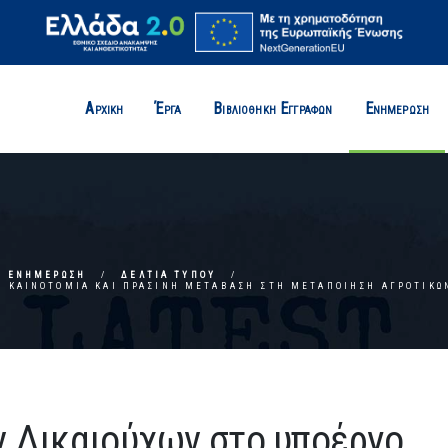
Αρχική
Έργα
Βιβλιοθήκη Εγγράφων
Ενημέρωση
ΕΝΗΜΈΡΩΣΗ
ΔΕΛΤΊΑ ΤΎΠΟΥ
Ο ΚΑΙΝΟΤΟΜΊΑ ΚΑΙ ΠΡΆΣΙΝΗ ΜΕΤΆΒΑΣΗ ΣΤΗ ΜΕΤΑΠΟΊΗΣΗ ΑΓΡΟΤΙΚΏ
ν Δικαιούχων στο υποέργο