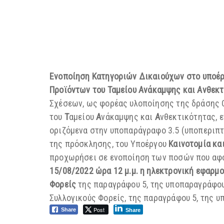
Ενοποίηση Κατηγοριών Δικαιούχων
στο υποέ
Προϊόντων
του Ταμείου Ανάκαμψης και Ανθεκ
Σχέσεων, ως φορέας υλοποίησης της δράσης 
του
Τ
αμείου
Α
νάκαμψης και
Α
νθεκτικότητας, 
οριζόμενα στην υποπαράγραφο 3.5 (υποπεριπτώ
της πρόσκλησης, του Υποέργου
Καινοτομία κα
προχωρήσει σε ενοποίηση των ποσών που αφο
15/08/2022 ώρα 12 μ.μ. η ηλεκτρονική εφαρμο
Φορείς
της παραγράφου 5, της υποπαραγράφου
Συλλογικούς Φορείς, της παραγράφου 5, της 
Post
Share
Share