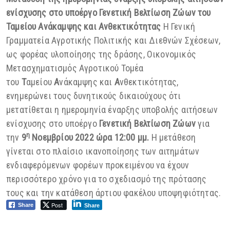
ενίσχυσης στο υποέργο
Γενετική Βελτίωση Ζώων του
Ταμείου Ανάκαμψης και Ανθεκτικότητας
Η Γενική
Γραμματεία Αγροτικής Πολιτικής και Διεθνών Σχέσεων,
ως φορέας υλοποίησης της δράσης, Οικονομικός
Μετασχηματισμός Αγροτικού Τομέα
του
Τ
αμείου
Α
νάκαμψης και
Α
νθεκτικότητας,
ενημερώνει τους δυνητικούς δικαιούχους ότι
μετατίθεται η ημερομηνία έναρξης υποβολής αιτήσεων
ενίσχυσης στο υποέργο
Γενετική Βελτίωση Ζώων
για
η
την
9
Νοεμβρίου 2022 ώρα 12:00 μμ.
Η μετάθεση
γίνεται στο πλαίσιο ικανοποίησης των αιτημάτων
ενδιαφερόμενων φορέων προκειμένου να έχουν
περισσότερο χρόνο για το σχεδιασμό της πρότασης
τους και την κατάθεση άρτιου φακέλου υποψηφιότητας.
Post
Share
Share