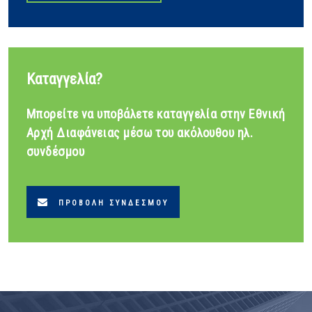
Καταγγελία?
Μπορείτε να υποβάλετε καταγγελία στην Εθνική
Αρχή Διαφάνειας μέσω του ακόλουθου ηλ.
συνδέσμου
ΠΡΟΒΟΛΉ ΣΥΝΔΈΣΜΟΥ