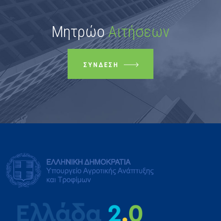
Μητρώο
Αιτήσεων
ΣΎΝΔΕΣΗ