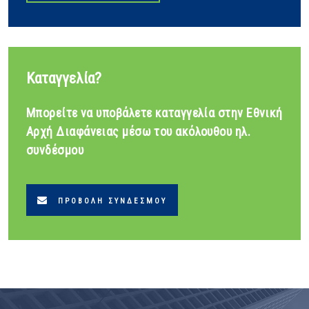
Καταγγελία?
Μπορείτε να υποβάλετε καταγγελία στην Εθνική
Αρχή Διαφάνειας μέσω του ακόλουθου ηλ.
συνδέσμου
ΠΡΟΒΟΛΉ ΣΥΝΔΈΣΜΟΥ