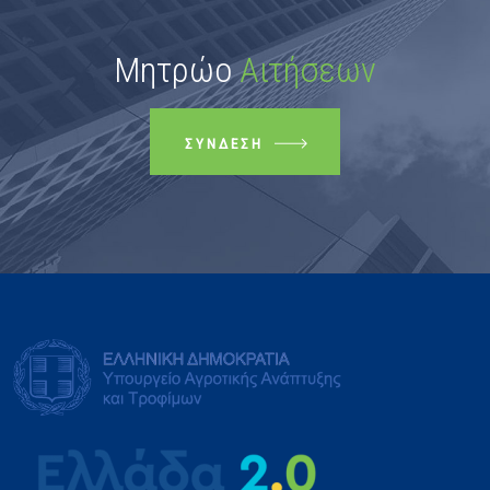
Μητρώο
Αιτήσεων
ΣΎΝΔΕΣΗ