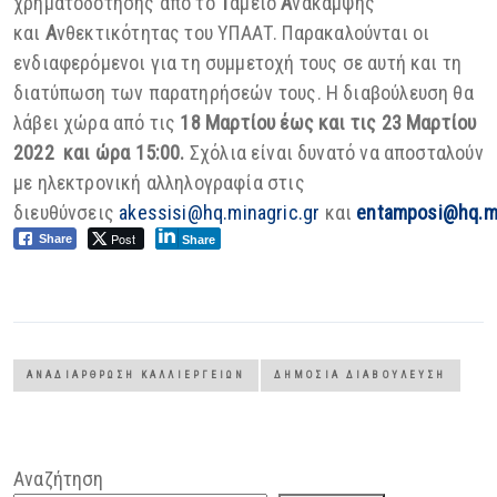
χρηματοδότησης από το
Τ
αμείο
Α
νάκαμψης
και
Α
νθεκτικότητας του ΥΠΑΑΤ. Παρακαλούνται οι
ενδιαφερόμενοι για τη συμμετοχή τους σε αυτή και τη
διατύπωση των παρατηρήσεών τους. Η διαβούλευση θα
λάβει χώρα από τις
18 Μαρτίου έως και τις 23 Μαρτίου
2022 και ώρα 15:00.
Σχόλια είναι δυνατό να αποσταλούν
με ηλεκτρονική αλληλογραφία στις
διευθύνσεις
akessisi@hq.minagric.gr
και
entamposi@
hq.
m
Post
Share
Share
ΑΝΑΔΙΆΡΘΡΩΣΗ ΚΑΛΛΙΕΡΓΕΙΏΝ
ΔΗΜΌΣΙΑ ΔΙΑΒΟΎΛΕΥΣΗ
Αναζήτηση