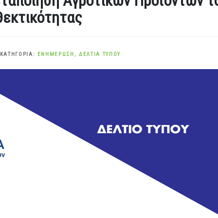
ταποίηση Αγροτικών Προϊόντων τ
θεκτικότητας
 ΚΑΤΗΓΟΡΊΑ:
ΕΝΗΜΈΡΩΣΗ
,
ΔΕΛΤΊΑ ΤΎΠΟΥ